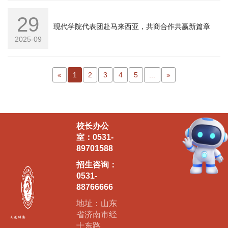
29
现代学院代表团赴马来西亚，共商合作共赢新篇章
2025-09
«
1
2
3
4
5
...
»
校长办公
室：0531-
89701588
招生咨询：
0531-
88766666
地址：山东
省济南市经
十东路