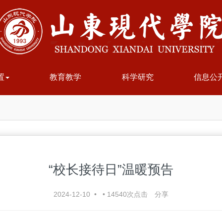
置
教育教学
科学研究
信息公
“校长接待日”温暖预告
2024-12-10
•
•
14540
次点击
分享